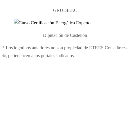
GRUDILEC
Diputación de Castellón
* Los logotipos anteriores no son propiedad de ETRES Consultores
®, pertenencen a los portales indicados.
¿Alguna duda?
Mantén una videollamada gratuita con uno de nuestros profesores para
aclarar tus dudas.