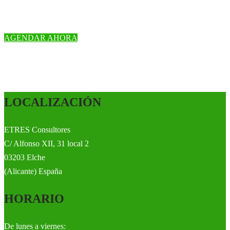
Agenda una video llamada gratuita con uno de nuestros profesores para
analizar contigo tus objetivos y resolver todas tus dudas sobre nuestro curso.
AGENDAR AHORA
LOCALIZACIÓN
ETRES Consultores
C/ Alfonso XII, 31 local 2
03203 Elche
(Alicante) España
HORARIO
De lunes a viernes: