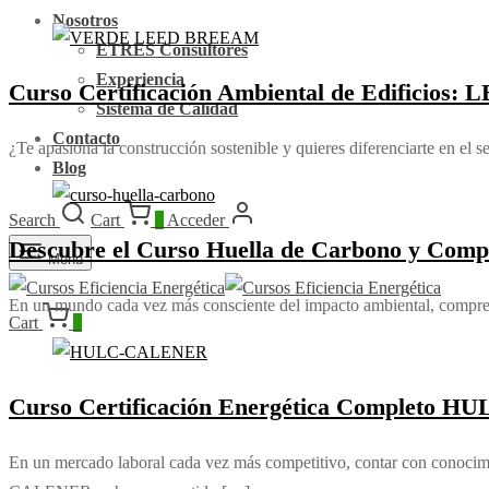
Nosotros
ETRES Consultores
Experiencia
Curso Certificación Ambiental de Edifici
Sistema de Calidad
Contacto
¿Te apasiona la construcción sostenible y quieres diferenciarte en el 
Blog
Search
Cart
0
Acceder
Descubre el Curso Huella de Carbono y Compen
Menu
En un mundo cada vez más consciente del impacto ambiental, comprend
Cart
0
Curso Certificación Energética Completo H
En un mercado laboral cada vez más competitivo, contar con conoc