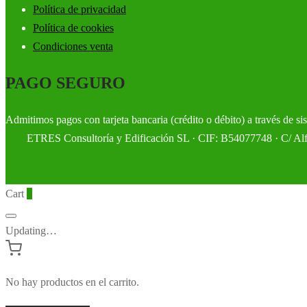
Política de privacidad
Política de cookies
Condiciones venta
PAGO SEGURO
Admitimos pagos con tarjeta bancaria (crédito o débito) a través de s
ETRES Consultoría y Edificación SL · CIF: B54077748 · C/ Alfon
Cart
0
Updating…
No hay productos en el carrito.