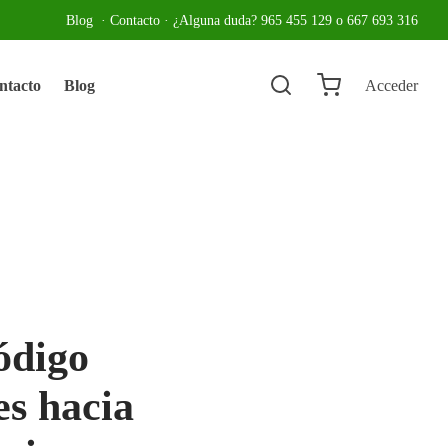
Blog
·
Contacto
· ¿Alguna duda? 965 455 129 o 667 693 316
ntacto
Blog
Acceder
ódigo
es hacia