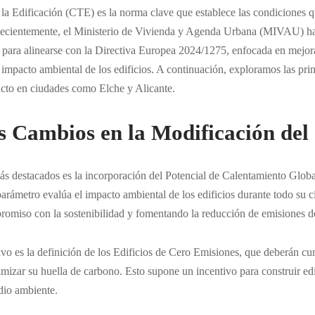
la Edificación (CTE) es la norma clave que establece las condiciones 
 Recientemente, el Ministerio de Vivienda y Agenda Urbana (MIVAU) h
para alinearse con la Directiva Europea 2024/1275, enfocada en mejorar
l impacto ambiental de los edificios. A continuación, exploramos las pr
acto en ciudades como Elche y Alicante.
es Cambios en la Modificación de
s destacados es la incorporación del Potencial de Calentamiento Glo
parámetro evalúa el impacto ambiental de los edificios durante todo su c
promiso con la sostenibilidad y fomentando la reducción de emisiones 
ivo es la definición de los Edificios de Cero Emisiones, que deberán c
imizar su huella de carbono. Esto supone un incentivo para construir edi
dio ambiente.