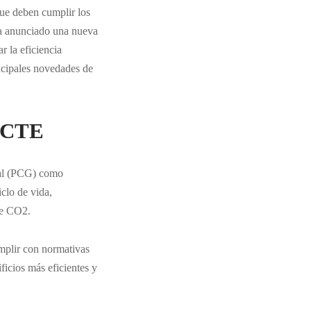
que deben cumplir los
a anunciado una nueva
 la eficiencia
incipales novedades de
l CTE
bal (PCG) como
iclo de vida,
de CO2.
umplir con normativas
ficios más eficientes y