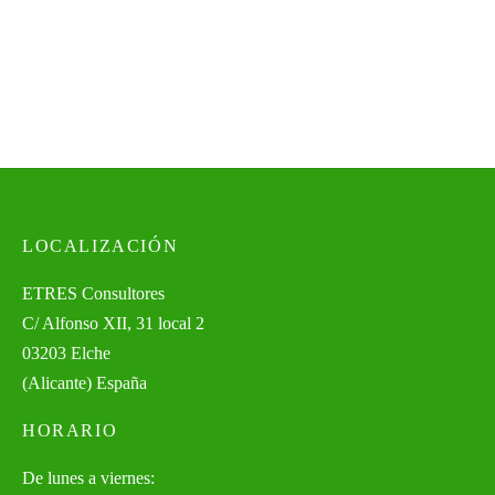
incluido
precios:
desde
121,00€
hasta
130,17€
LOCALIZACIÓN
ETRES Consultores
C/ Alfonso XII, 31 local 2
03203 Elche
(Alicante) España
HORARIO
De lunes a viernes: