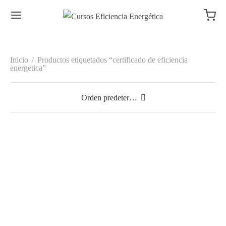
Inicio
/
Productos etiquetados “certificado de eficiencia
energetica”
Certificado Energético Elche y
comarca para viviendas. Piso
Rango
121,00
€
-
130,17
€
IVA
de