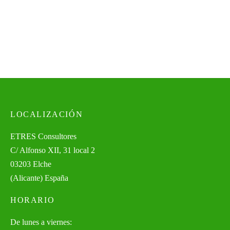
precios:
desde
121,00€
hasta
130,17€
LOCALIZACIÓN
ETRES Consultores
C/ Alfonso XII, 31 local 2
03203 Elche
(Alicante) España
HORARIO
De lunes a viernes: