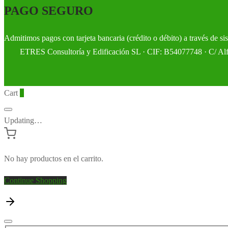
PAGO SEGURO
Admitimos pagos con tarjeta bancaria (crédito o débito) a través de s
ETRES Consultoría y Edificación SL · CIF: B54077748 · C/ Alfon
Cart
0
Updating…
No hay productos en el carrito.
Continue Shopping