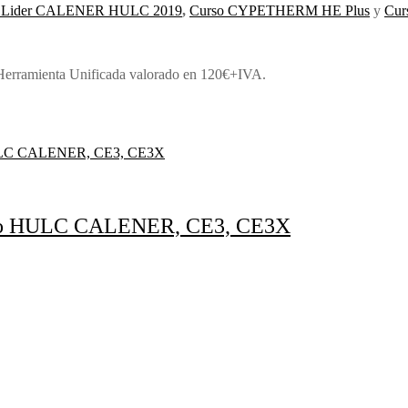
ada Lider CALENER HULC 2019
,
Curso CYPETHERM HE Plus
y
Cur
amienta Unificada valorado en 120€+IVA.
leto HULC CALENER, CE3, CE3X