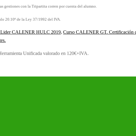
as gestiones con la Tripartita corren por cuenta del alumno.
culo 20.10º de la Ley 37/1992 del IVA.
ada Lider CALENER HULC 2019
,
Curso CALENER GT. Certificación de 
tes.
amienta Unificada valorado en 120€+IVA.