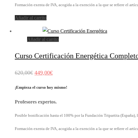
Formación exenta de IVA, acogida a la exención a la que se refiere el artí
Añadir al carrito
Añadir al carrito
Curso Certificación Energética Co
El
El
620,00
€
449,00
€
precio
precio
¡Empieza el curso hoy mismo!
original
actual
era:
es:
Profesores expertos.
620,00€.
449,00€.
Posible bonificación hasta el 100% por la Fundación Tripartita (España), l
Formación exenta de IVA, acogida a la exención a la que se refiere el artí