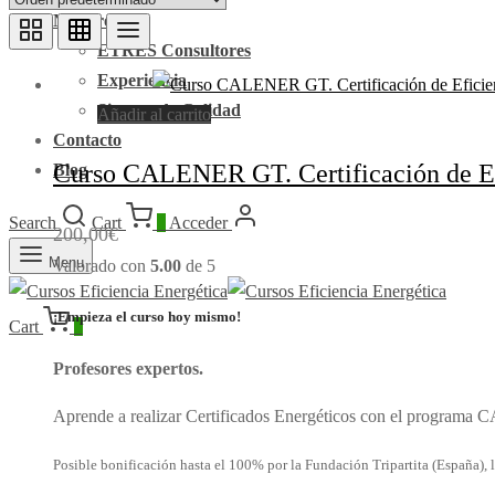
Nosotros
ETRES Consultores
Experiencia
Sistema de Calidad
Añadir al carrito
Contacto
Curso CALENER GT. Certificación de Efi
Blog
Search
Cart
0
Acceder
200,00
€
Menu
Valorado con
5.00
de 5
¡Empieza el curso hoy mismo!
Cart
0
Profesores expertos.
Aprende a realizar Certificados Energéticos con el program
Posible bonificación hasta el 100% por la Fundación Tripartita (España), l