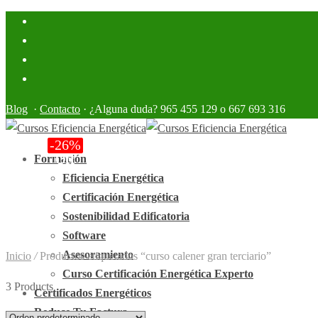
Blog
·
Contacto
· ¿Alguna duda? 965 455 129 o 667 693 316
-
-
28
26
%
%
Off
Off
Formación
Eficiencia Energética
Certificación Energética
Sostenibilidad Edificatoria
Software
Asesoramiento
Inicio
/
Productos etiquetados “curso calener gran terciario”
Curso Certificación Energética Experto
3 Products
Certificados Energéticos
Reduce Tu Factura