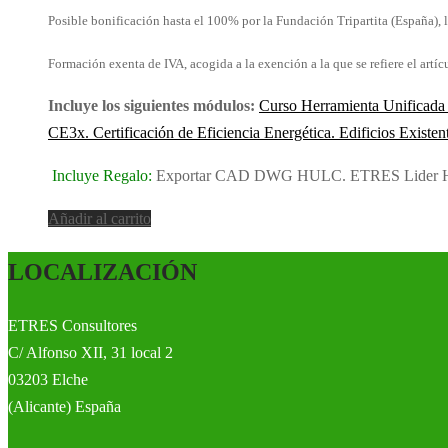
Posible bonificación hasta el 100% por la Fundación Tripartita (España), l
Formación exenta de IVA, acogida a la exención a la que se refiere el artí
Incluye los siguientes módulos:
Curso Herramienta Unific
CE3x. Certificación de Eficiencia Energética. Edificios Existen
Incluye Regalo:
Exportar CAD DWG HULC. ETRES Lider Herr
Añadir al carrito
LOCALIZACIÓN
ETRES Consultores
C/ Alfonso XII, 31 local 2
03203 Elche
(Alicante) España