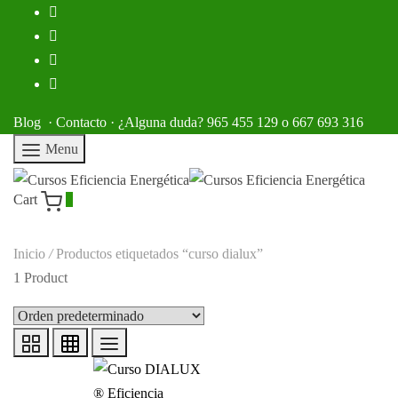
Blog
·
Contacto
· ¿Alguna duda? 965 455 129 o 667 693 316
Menu
Cart
0
Inicio
/
Productos etiquetados “curso dialux”
1 Product