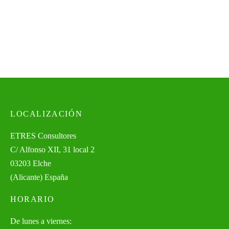
Energética en instalaciones de
iluminación interior y exterior
240,00
€
Valorado con
de 5
LOCALIZACIÓN
ETRES Consultores
C/ Alfonso XII, 31 local 2
03203 Elche
(Alicante) España
HORARIO
De lunes a viernes: