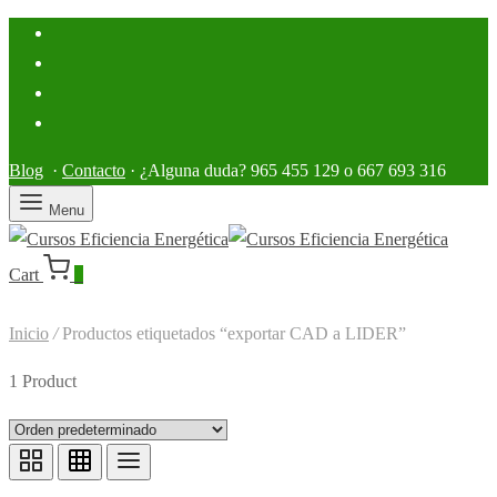
Blog
·
Contacto
· ¿Alguna duda? 965 455 129 o 667 693 316
Menu
Cart
0
Inicio
/
Productos etiquetados “exportar CAD a LIDER”
1 Product