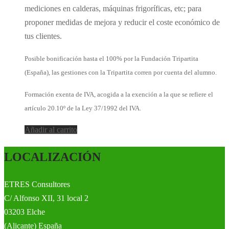
mediciones en calderas, máquinas frigoríficas, etc; para
proponer medidas de mejora y reducir el coste económico de
tus clientes.
Posible bonificación hasta el 100% por la Fundación Tripartita
(España), las gestiones con la Tripartita corren por cuenta del alumno.
Formación exenta de IVA, acogida a la exención a la que se refiere el
artículo 20.10º de la Ley 37/1992 del IVA.
Añadir al carrito
LOCALIZACIÓN
ETRES Consultores
C/ Alfonso XII, 31 local 2
03203 Elche
(Alicante) España