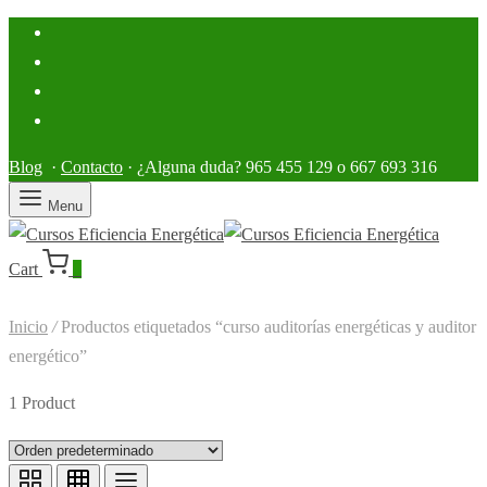
Blog
·
Contacto
· ¿Alguna duda? 965 455 129 o 667 693 316
Menu
Cart
0
Inicio
/
Productos etiquetados “curso auditorías energéticas y auditor
energético”
1 Product