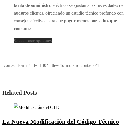
tarifa de suministro
eléctrico se ajustan a las necesidades de
página
nuestros clientes, ofreciendo un estudio técnico profundo con
de
consejos efectivos para que
pague menos por la luz que
producto
consume
.
Este
Seleccionar opciones
producto
tiene
múltiples
[contact-form-7 id=”130″ title=”formulario contacto”]
variantes.
Las
opciones
Related Posts
se
pueden
elegir
en
La Nueva Modificación del Código Técnico
la