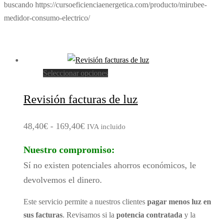
buscando https://cursoeficienciaenergetica.com/producto/mirubee-
medidor-consumo-electrico/
Este
Seleccionar opciones
producto
Revisión facturas de luz
tiene
múltiples
Rango
48,40
€
-
169,40
€
variantes.
IVA incluido
Las
de
Nuestro compromiso:
opciones
precios:
Sí no existen potenciales ahorros económicos, le
se
desde
pueden
devolvemos el dinero.
48,40€
elegir
hasta
Este servicio permite a nuestros clientes
pagar menos luz en
en
169,40€
sus facturas
. Revisamos si la
potencia contratada
y la
la